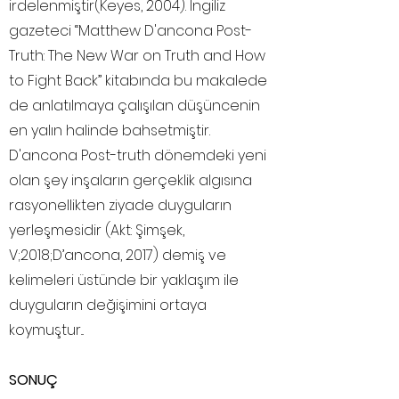
irdelenmiştir(Keyes, 2004). İngiliz
gazeteci “Matthew D'ancona Post-
Truth: The New War on Truth and How
to Fight Back” kitabında bu makalede
de anlatılmaya çalışılan düşüncenin
en yalın halinde bahsetmiştir.
D'ancona Post-truth dönemdeki yeni
olan şey inşaların gerçeklik algısına
rasyonellikten ziyade duyguların
yerleşmesidir (Akt: Şimşek,
V;2018;D’ancona, 2017) demiş ve
kelimeleri üstünde bir yaklaşım ile
duyguların değişimini ortaya
koymuştur...
SONUÇ