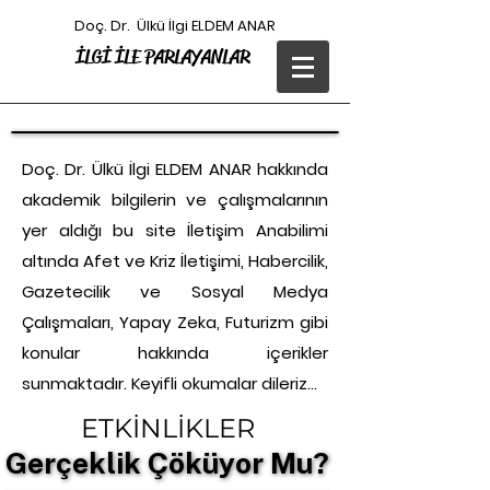
Doç. Dr. Ülkü İlgi ELDEM ANAR
İLGİ
İLE PARLAYANLAR
Doç. Dr. Ülkü İlgi ELDEM ANAR hakkında
akademik bilgilerin ve çalışmalarının
yer aldığı bu site İletişim Anabilimi
altında Afet ve Kriz İletişimi, Habercilik,
Gazetecilik ve Sosyal Medya
Çalışmaları, Yapay Zeka, Futurizm gibi
konular hakkında içerikler
sunmaktadır. Keyifli okumalar dileriz…
ETKİNLİKLER
Gerçeklik Çöküyor Mu?
Gerçeklik Çöküyor Mu?