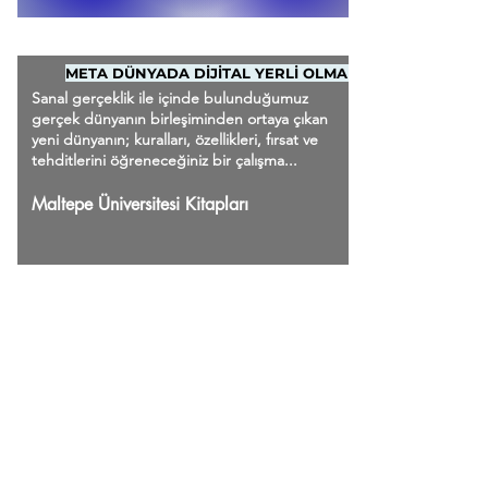
META DÜNYADA DİJİTAL YERLİ OLMAK
Sanal gerçeklik ile içinde bulunduğumuz
gerçek dünyanın birleşiminden ortaya çıkan
yeni dünyanın; kuralları, özellikleri, fırsat ve
tehditlerini öğreneceğiniz bir çalışma...
Maltepe Üniversitesi Kitapları
Ana Sayfa
Kaydol