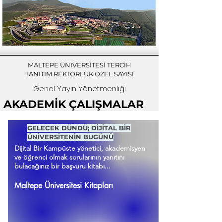
MALTEPE ÜNIVERSİTESİ TERCİH
TANITIM REKTÖRLÜK ÖZEL SAYISI
Genel Yayın Yönetmenliği
AKADEMİK ÇALIŞMALAR
GELECEK DÜNDÜ; DİJİTAL BİR
ÜNİVERSİTENİN BUGÜNÜ
Dijital Bir Kampüste yönetici, akademisyen
ve öğrenci olmak sorularının yanıtını
bulacağınız bir başvuru kitabı...
Maltepe Üniversitesi Kitapları