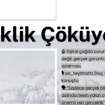
klik Çöküy
klik Çöküy
🤖
Dijital çağda sorun
değil; gerçek görünt
azalması.
🎙️ aa_teyithatti, Doç. 
konuştu.
🗣️ “Sadece gerçek bil
aslında neyin yalan 
önemli veri gerçeklik”