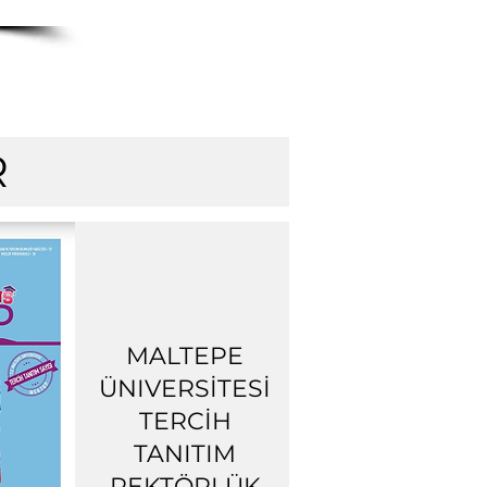
R
MALTEPE
ÜNIVERSİTESİ
TERCİH
TANITIM
REKTÖRLÜK