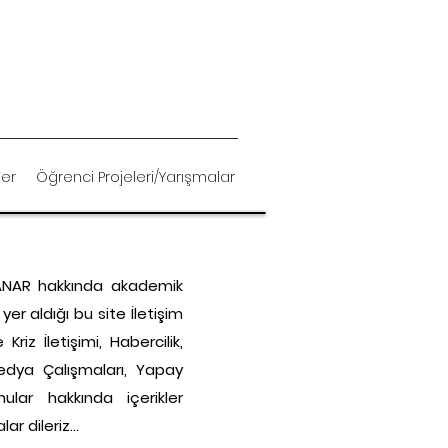
ler
Öğrenci Projeleri/Yarışmalar
 ANAR hakkında akademik
 yer aldığı bu site İletişim
riz İletişimi, Habercilik,
edya Çalışmaları, Yapay
ular hakkında içerikler
lar dileriz…