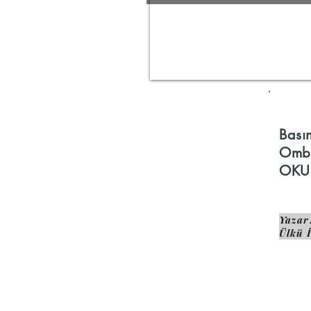
Bası
Ombu
OKUR
Yazar
Ülkü 