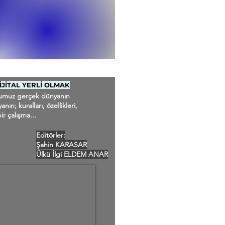
JİTAL YERLİ OLMAK
ğumuz gerçek dünyanın
ın; kuralları, özellikleri,
ir çalışma...
Editörler:
Şahin KARASAR
Ülkü İlgi ELDEM ANAR