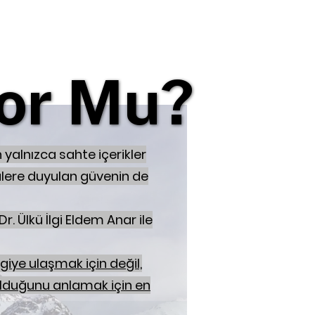
or Mu?
or Mu?
 yalnızca sahte içerikler
ülere duyulan güvenin de
Dr. Ülkü İlgi Eldem Anar ile
giye ulaşmak için değil,
olduğunu anlamak için en