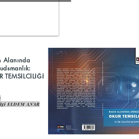
n Alanında
dsmanlık:
 TEMSİLCİLİĞİ
:
İlgi ELDEM ANAR