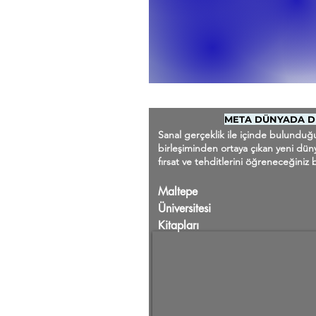
META DÜNYADA Dİ
Sanal gerçeklik ile içinde bulundu
birleşiminden ortaya çıkan yeni dünyan
fırsat ve tehditlerini öğreneceğiniz b
Maltepe
Üniversitesi
Kitapları