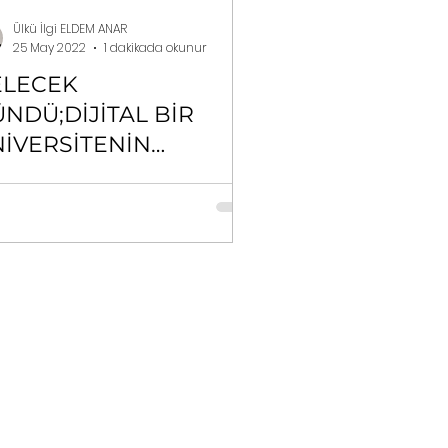
Ülkü İlgi ELDEM ANAR
25 May 2022
1 dakikada okunur
ELECEK
NDÜ;DİJİTAL BİR
İVERSİTENİN
UGÜNÜ