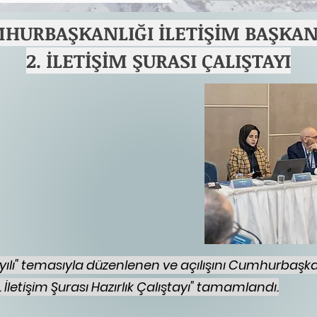
HURBAŞKANLIĞI İLETİŞİM BAŞKAN
2. İLETİŞİM ŞURASI ÇALIŞTAYI
Yüzyılı" temasıyla düzenlenen ve açılışını Cumhurbaşka
. İletişim Şurası Hazırlık Çalıştayı" tamamlandı.