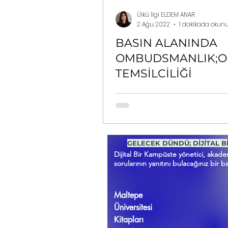
Ülkü İlgi ELDEM ANAR
2 Ağu 2022
1 dakikada okun
BASIN ALANINDA
OMBUDSMANLIK;O
TEMSİLCİLİĞİ
GELECEK DÜNDÜ; DİJİTAL B
Dijital Bir Kampüste yönetici, akad
sorularının yanıtını bulacağınız bir ba
Maltepe
Üniversitesi
Kitapları