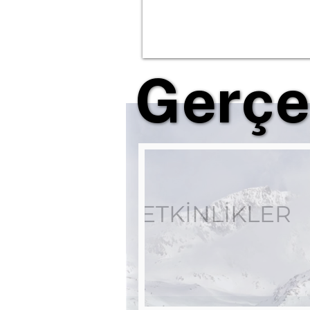
Gerçe
Gerçe
ETKİNLİKLER