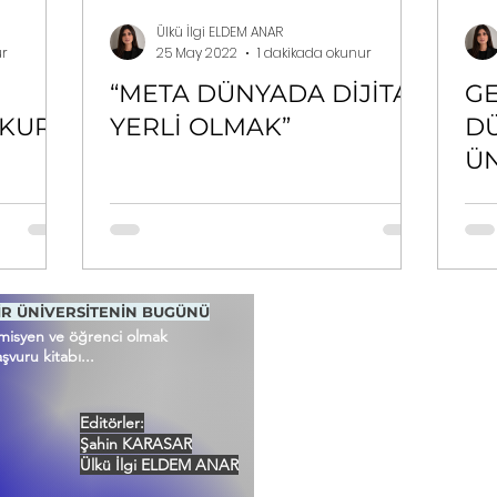
Ülkü İlgi ELDEM ANAR
ur
25 May 2022
1 dakikada okunur
“META DÜNYADA DİJİTAL
G
KUR
YERLİ OLMAK”
DÜ
ÜN
B
İR ÜNİVERSİTENİN BUGÜNÜ
emisyen ve öğrenci olmak
şvuru kitabı...
Editörler:
Şahin KARASAR
Ülkü İlgi ELDEM ANAR